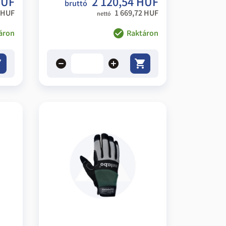
HUF
2 120,54 HUF
bruttó
 HUF
1 669,72 HUF
nettó
áron
Raktáron
remove
add