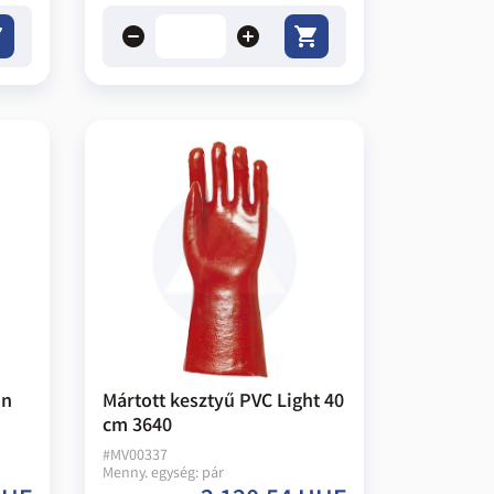
remove
add
on
Mártott kesztyű PVC Light 40
cm 3640
#
MV00337
Menny. egység:
pár