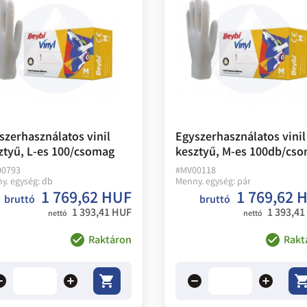
szerhasználatos vinil
Egyszerhasználatos vinil
ztyű, L-es 100/csomag
kesztyű, M-es 100db/cs
00793
#
MV00118
y. egység:
db
Menny. egység:
pár
1 769,62 HUF
1 769,62 
bruttó
bruttó
1 393,41 HUF
1 393,41
nettó
nettó
Raktáron
Rakt
ove
add
remove
add