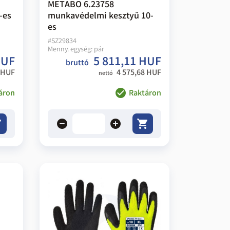
METABO 6.23758
-es
munkavédelmi kesztyű 10-
es
#
SZ29834
Menny. egység:
pár
HUF
5 811,11 HUF
bruttó
 HUF
4 575,68 HUF
nettó
áron
Raktáron
remove
add