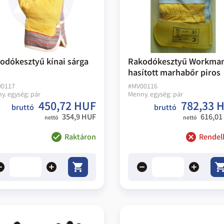
odókesztyű kínai sárga
Rakodókesztyű Workma
hasított marhabőr piros
00117
#
MV00116
y. egység:
pár
Menny. egység:
pár
450,72 HUF
782,33 
bruttó
bruttó
354,9 HUF
616,01
nettó
nettó
Raktáron
Rendel
ove
add
remove
add