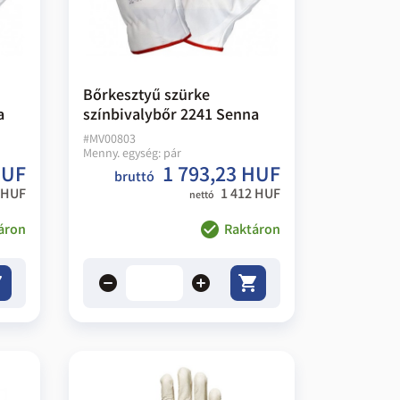
Bőrkesztyű szürke
a
színbivalybőr 2241 Senna
#
MV00803
Menny. egység:
pár
HUF
1 793,23 HUF
bruttó
 HUF
1 412 HUF
nettó
áron
Raktáron
remove
add