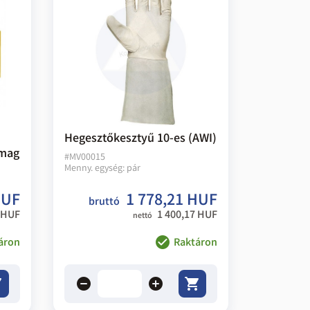
Hegesztőkesztyű 10-es (AWI)
omag
#
MV00015
Menny. egység:
pár
HUF
1 778,21 HUF
bruttó
 HUF
1 400,17 HUF
nettó
áron
Raktáron
remove
add