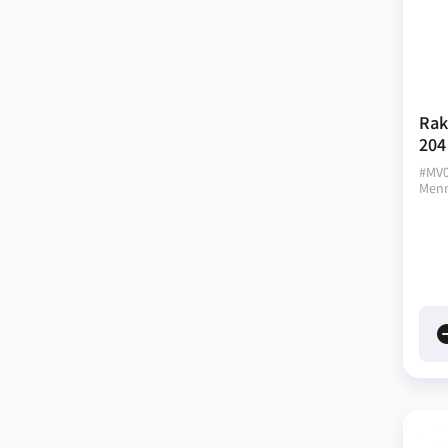
Rak
204
#
MV
Menn
rem