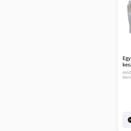
Egy
kes
#
MV
Menn
rem