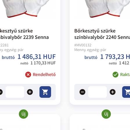
kesztyű szürke
Bőrkesztyű szürke
nbivalybőr 2239 Senna
színbivalybőr 2240 Senn
22281
#
MV00132
y. egység:
pár
Menny. egység:
pár
1 486,31 HUF
1 793,23 
bruttó
bruttó
1 170,33 HUF
1 412
nettó
nettó
Rendelhető
Rakt
ove
add
remove
add
Új
Új