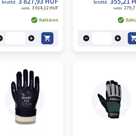
3 827,93 HUF
355,21 
bruttó
bruttó
3 014,12 HUF
279,7
nettó
nettó
Raktáron
Rakt
ove
add
remove
add