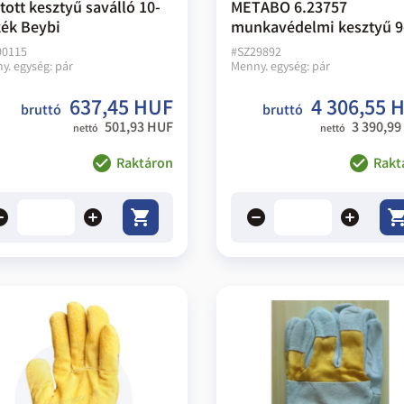
tott kesztyű saválló 10-
METABO 6.23757
kék Beybi
munkavédelmi kesztyű 9
00115
#
SZ29892
y. egység:
pár
Menny. egység:
pár
637,45 HUF
4 306,55 
bruttó
bruttó
501,93 HUF
3 390,99
nettó
nettó
Raktáron
Rakt
ove
add
remove
add