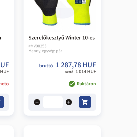
n
Szerelőkesztyű Winter 10-es
#
MV00253
Menny. egység:
pár
HUF
1 287,78 HUF
bruttó
 HUF
1 014 HUF
nettó
hető
Raktáron
remove
add