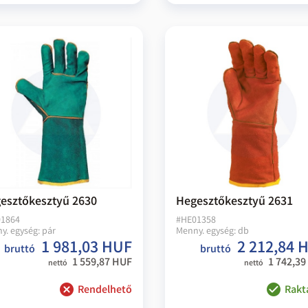
esztőkesztyű 2630
Hegesztőkesztyű 2631
1864
#
HE01358
y. egység:
pár
Menny. egység:
db
1 981,03 HUF
2 212,84 
bruttó
bruttó
1 559,87 HUF
1 742,39
nettó
nettó
Rendelhető
Rakt