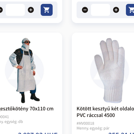
ove
add
remove
add
esztőkötény 70x110 cm
Kötött kesztyű két oldal
PVC ráccsal 4500
00041
y. egység:
db
#
MV00018
Menny. egység:
pár