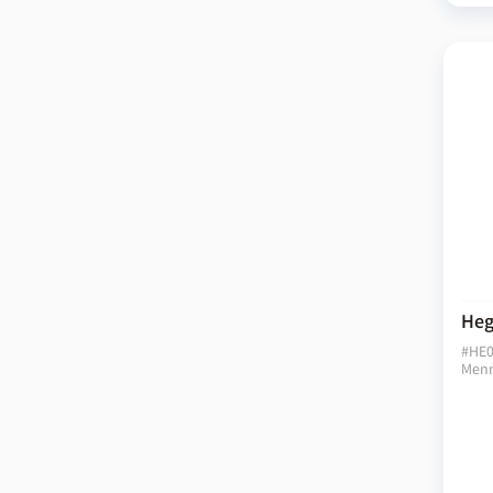
Heg
#
HE0
Menn