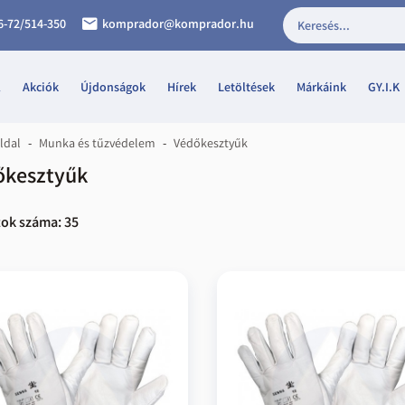
email
6-72/514-350
komprador@komprador.hu
l
Akciók
Újdonságok
Hírek
Letöltések
Márkáink
GY.I.K
ldal
-
Munka és tűzvédelem
-
Védőkesztyűk
őkesztyűk
tok száma: 35