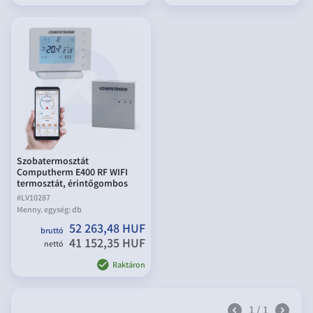
Szobatermosztát
Computherm E400 RF WIFI
termosztát, érintőgombos
#
LV10287
Menny. egység:
db
52 263,48 HUF
bruttó
41 152,35 HUF
nettó
Raktáron
1 / 1