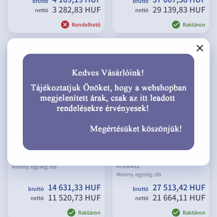
4 169,19 HUF
37 007,58 HUF
bruttó
bruttó
3 282,83 HUF
29 139,83 HUF
nettó
nettó
Rendelhető
Raktáron
Szobatermosztát
Szobatermosztát
Computherm Q7
Computherm Q7 RF (vezeték
nélküli)
#
LV03581
#
LV00432
Menny. egység:
db
Menny. egység:
db
14 631,33 HUF
27 513,42 HUF
bruttó
bruttó
11 520,73 HUF
21 664,11 HUF
nettó
nettó
Raktáron
Raktáron