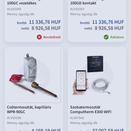
100GC vezetékes
100GD kontakt
#
LV10349
#
LV10363
Menny. egység:
db
Menny. egység:
db
11 336,76 HUF
11 336,76 HUF
bruttó
bruttó
8 926,58 HUF
8 926,58 HUF
nettó
nettó
Rendelhető
Raktáron
Csőtermosztát, kapilláris
Szobatermosztát
WPR-90GC
Computherm E300 WIFI
#
LV10196
#
LV07641
Menny. egység:
db
Menny. egység:
db