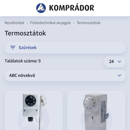
Kezdőoldal
-
Fűtéstechnikai anyagok
-
Termosztátok
Termosztátok
filter
Szűrések
Találatok száma: 9