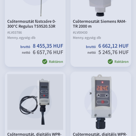
Csőtermosztát füstcsőre 0-
Csőtermosztát Siemens RAM-
300°C Regulus TS9520.53R
TR 2000 m
#
LV03786
#
LV00430
Menny. egység:
db
Menny. egység:
db
8 455,35 HUF
6 662,12 HUF
bruttó
bruttó
6 657,76 HUF
5 245,76 HUF
nettó
nettó
Raktáron
Raktáron
Csőtermosztát, digitális WPR-
Csőtermosztát, digitális WPR-