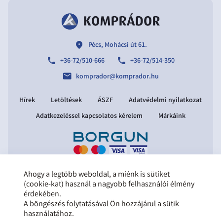
location
Pécs, Mohácsi út 61.
phone
phone
+36-72/510-666
+36-72/514-350
email
komprador@komprador.hu
Hírek
Letöltések
ÁSZF
Adatvédelmi nyilatkozat
Adatkezeléssel kapcsolatos kérelem
Márkáink
Ahogy a legtöbb weboldal, a miénk is sütiket
Copyright © 2021 Komprádor Kft.
(cookie-kat) használ a nagyobb felhasználói élmény
Minden jog fenntartva.
érdekében.
Tervezte és készítette:
Vision-Software,
A böngészés folytatásával Ön hozzájárul a sütik
az Octopus 8 ERP forgalmazója
.
használatához.