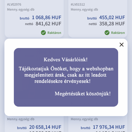
#
LV02976
#
LV01512
Menny. egység:
db
Menny. egység:
db
1 068,86 HUF
455,02 HUF
bruttó
bruttó
841,62 HUF
358,28 HUF
nettó
nettó
Raktáron
Raktáron
MH boxhoz boxtartó fal
Rácsos kínáló kosár
991x457 mm
540x540x770 mm
#
LV06558
#
LV07084
Menny. egység:
db
Menny. egység:
db
20 658,14 HUF
17 976,34 HUF
bruttó
bruttó