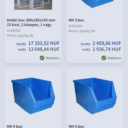
Hobbi box 300x285x145 mm
MH 3 box
15 kicsi, 2 közepes, 1 nagy
#
LV01509
#
LV06550
Menny. egység:
db
Menny. egység:
db
17 333,52 HUF
2 459,66 HUF
bruttó
bruttó
13 648,44 HUF
1 936,74 HUF
nettó
nettó
Raktáron
Raktáron
MH 4 box
MH 5 box