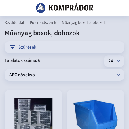
Kezdőoldal
-
Polcrendszerek
-
Műanyag boxok, dobozok
Műanyag boxok, dobozok
filter
Szűrések
Találatok száma: 6