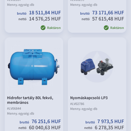
#
LV02187
#
LV00299
Menny. egység:
db
Menny. egység:
db
18 511,84 HUF
73 171,66 HUF
bruttó
bruttó
14 576,25 HUF
57 615,48 HUF
nettó
nettó
Raktáron
Raktáron
Hidrofor tartály 80L fekvő,
Nyomáskapcsoló LP3
membrános
#
LV02786
#
LV06844
Menny. egység:
db
Menny. egység:
db
76 251,6 HUF
7 973,5 HUF
bruttó
bruttó
60 040,63 HUF
6 278,35 HUF
nettó
nettó