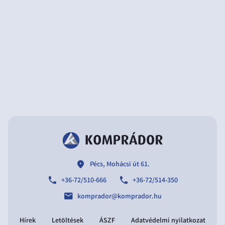
location
Pécs, Mohácsi út 61.
phone
phone
+36-72/510-666
+36-72/514-350
email
komprador@komprador.hu
Hírek
Letöltések
ÁSZF
Adatvédelmi nyilatkozat