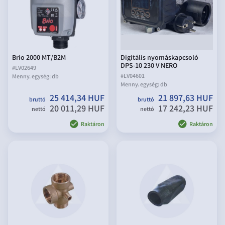
Brio 2000 MT/B2M
Digitális nyomáskapcsoló
DPS-10 230 V NERO
#
LV02649
#
LV04601
Menny. egység:
db
Menny. egység:
db
25 414,34 HUF
21 897,63 HUF
bruttó
bruttó
20 011,29 HUF
17 242,23 HUF
nettó
nettó
Raktáron
Raktáron