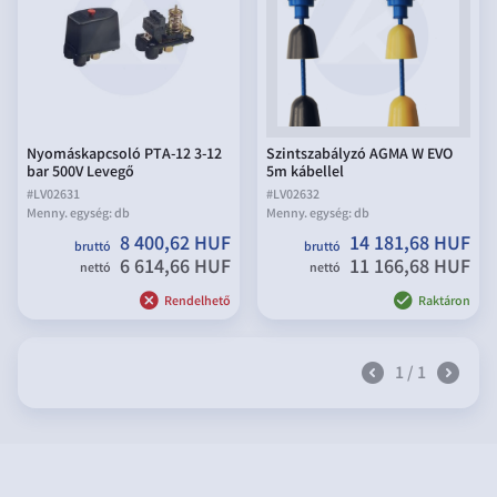
Nyomáskapcsoló PTA-12 3-12
Szintszabályzó AGMA W EVO
bar 500V Levegő
5m kábellel
#
LV02631
#
LV02632
Menny. egység:
db
Menny. egység:
db
8 400,62 HUF
14 181,68 HUF
bruttó
bruttó
6 614,66 HUF
11 166,68 HUF
nettó
nettó
Rendelhető
Raktáron
1 / 1