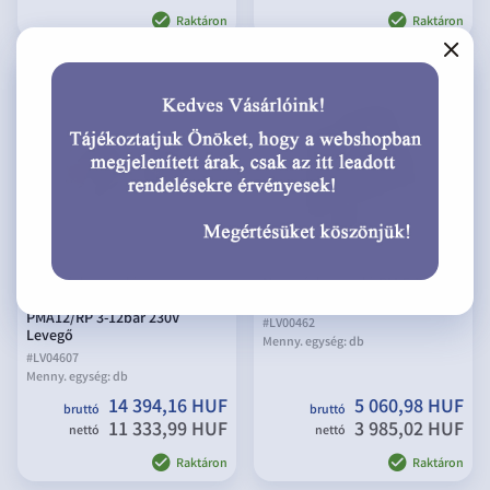
Raktáron
Raktáron
Nyomáskapcsoló
Nyomáskapcsoló PM-5 1-5 bar
nyomáscsökkentővel
1/4" 250V
PMA12/RP 3-12bar 230V
#
LV00462
Levegő
Menny. egység:
db
#
LV04607
Menny. egység:
db
14 394,16 HUF
5 060,98 HUF
bruttó
bruttó
11 333,99 HUF
3 985,02 HUF
nettó
nettó
Raktáron
Raktáron