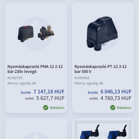
Nyomáskapcsoló PMA-12 2-12
Nyomáskapcsoló PT-12 3-12
bár 230v levegő
bar 500 V
#
LV02759
#
LV00463
Menny. egység:
db
Menny. egység:
db
7 147,18 HUF
6 046,13 HUF
bruttó
bruttó
5 627,7 HUF
4 760,73 HUF
nettó
nettó
Raktáron
Raktáron