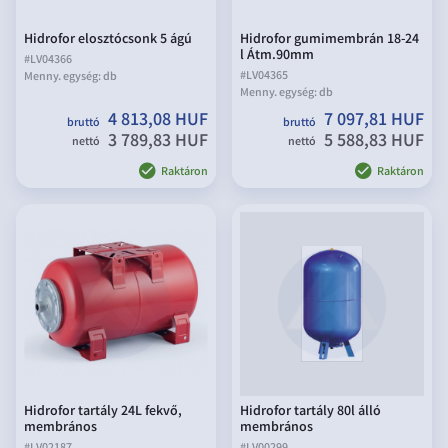
Hidrofor elosztócsonk 5 ágú
Hidrofor gumimembrán 18-24
l Átm.90mm
#
LV04366
#
LV04365
Menny. egység:
db
Menny. egység:
db
4 813,08 HUF
7 097,81 HUF
bruttó
bruttó
3 789,83 HUF
5 588,83 HUF
nettó
nettó
Raktáron
Raktáron
Hidrofor tartály 24L fekvő,
Hidrofor tartály 80l álló
membrános
membrános