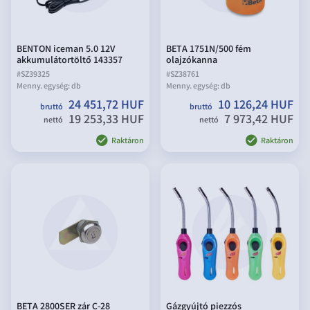
BENTON iceman 5.0 12V
BETA 1751N/500 fém
akkumulátortöltő 143357
olajzókanna
#
SZ39325
#
SZ38761
Menny. egység:
db
Menny. egység:
db
24 451,72 HUF
10 126,24 HUF
bruttó
bruttó
19 253,33 HUF
7 973,42 HUF
nettó
nettó
Raktáron
Raktáron
BETA 2800SER zár C-28
Gázgyújtó piezzós