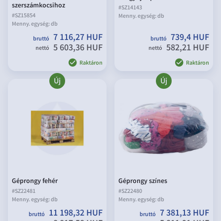
szerszámkocsihoz
#
SZ14143
#
SZ15854
Menny. egység:
db
Menny. egység:
db
7 116,27 HUF
739,4 HUF
bruttó
bruttó
5 603,36 HUF
582,21 HUF
nettó
nettó
Raktáron
Raktáron
Új
Új
Géprongy fehér
Géprongy színes
#
SZ22481
#
SZ22480
Menny. egység:
db
Menny. egység:
db
11 198,32 HUF
7 381,13 HUF
bruttó
bruttó