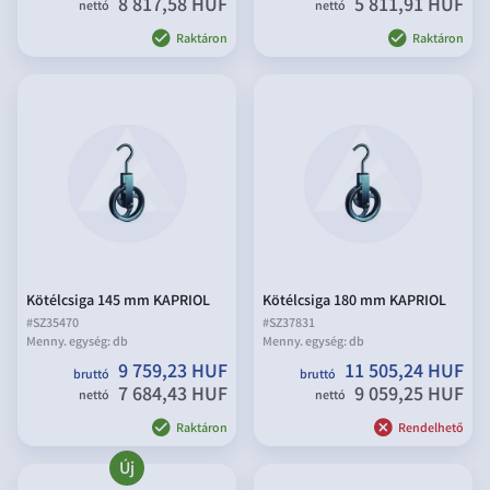
8 817,58 HUF
5 811,91 HUF
nettó
nettó
Raktáron
Raktáron
Kötélcsiga 145 mm KAPRIOL
Kötélcsiga 180 mm KAPRIOL
#
SZ35470
#
SZ37831
Menny. egység:
db
Menny. egység:
db
9 759,23 HUF
11 505,24 HUF
bruttó
bruttó
7 684,43 HUF
9 059,25 HUF
nettó
nettó
Raktáron
Rendelhető
Új