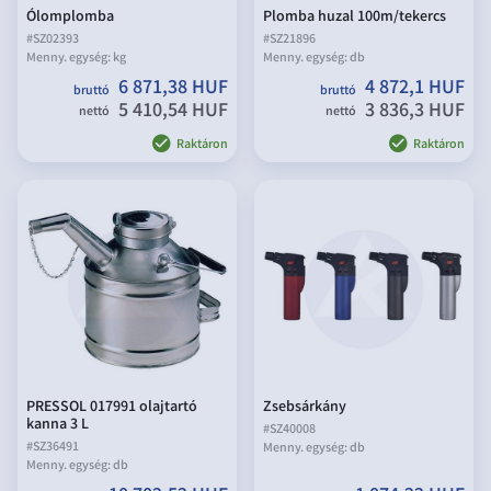
Ólomplomba
Plomba huzal 100m/tekercs
#
SZ02393
#
SZ21896
Menny. egység:
kg
Menny. egység:
db
6 871,38 HUF
4 872,1 HUF
bruttó
bruttó
5 410,54 HUF
3 836,3 HUF
nettó
nettó
Raktáron
Raktáron
PRESSOL 017991 olajtartó
Zsebsárkány
kanna 3 L
#
SZ40008
#
SZ36491
Menny. egység:
db
Menny. egység:
db