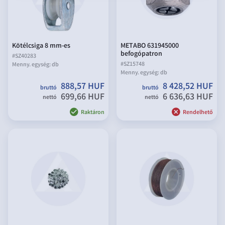
Kötélcsiga 8 mm-es
METABO 631945000
befogópatron
#
SZ40283
#
SZ15748
Menny. egység:
db
Menny. egység:
db
888,57 HUF
8 428,52 HUF
bruttó
bruttó
699,66 HUF
6 636,63 HUF
nettó
nettó
Raktáron
Rendelhető