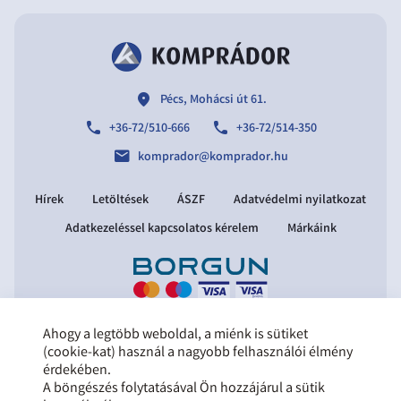
location
Pécs, Mohácsi út 61.
phone
phone
+36-72/510-666
+36-72/514-350
email
komprador@komprador.hu
Hírek
Letöltések
ÁSZF
Adatvédelmi nyilatkozat
Adatkezeléssel kapcsolatos kérelem
Márkáink
Ahogy a legtöbb weboldal, a miénk is sütiket
Copyright © 2021 Komprádor Kft.
(cookie-kat) használ a nagyobb felhasználói élmény
Minden jog fenntartva.
érdekében.
Tervezte és készítette:
Vision-Software,
A böngészés folytatásával Ön hozzájárul a sütik
az Octopus 8 ERP forgalmazója
.