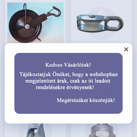
Kötélcsiga 250-es
Kötélcsiga 6 mm-es
#
VA00075
#
SZ37184
Menny. egység:
db
Menny. egység:
db
17 484,83 HUF
976,57 HUF
bruttó
bruttó
13 767,59 HUF
768,95 HUF
nettó
nettó
Raktáron
Rendelhető