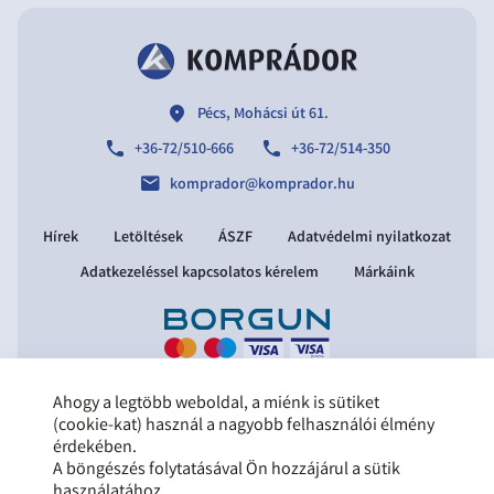
location
Pécs, Mohácsi út 61.
phone
phone
+36-72/510-666
+36-72/514-350
email
komprador@komprador.hu
Hírek
Letöltések
ÁSZF
Adatvédelmi nyilatkozat
Adatkezeléssel kapcsolatos kérelem
Márkáink
Ahogy a legtöbb weboldal, a miénk is sütiket
Copyright © 2021 Komprádor Kft.
(cookie-kat) használ a nagyobb felhasználói élmény
Minden jog fenntartva.
érdekében.
Tervezte és készítette:
Vision-Software,
A böngészés folytatásával Ön hozzájárul a sütik
az Octopus 8 ERP forgalmazója
.
használatához.