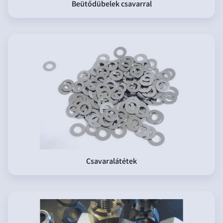
Beütődübelek csavarral
Csavaralátétek