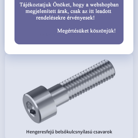
Hatlapfejű metrikus csavarok
Hengeresfejű belsőkulcsnyílasú csavarok