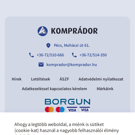
location
Pécs, Mohácsi út 61.
phone
phone
+36-72/510-666
+36-72/514-350
email
komprador@komprador.hu
Hírek
Letöltések
ÁSZF
Adatvédelmi nyilatkozat
Adatkezeléssel kapcsolatos kérelem
Márkáink
Ahogy a legtöbb weboldal, a miénk is sütiket
Copyright © 2021 Komprádor Kft.
(cookie-kat) használ a nagyobb felhasználói élmény
Minden jog fenntartva.