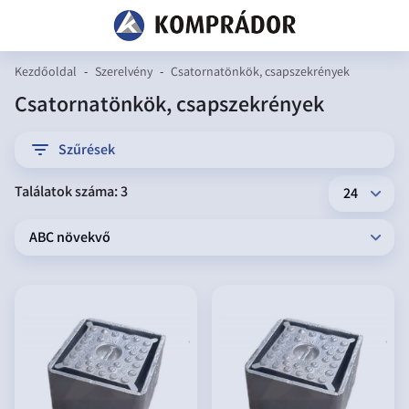
Kezdőoldal
-
Szerelvény
-
Csatornatönkök, csapszekrények
Csatornatönkök, csapszekrények
filter
Szűrések
Találatok száma: 3