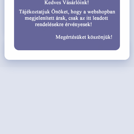
#
LV00999
Menny. egység:
db
13 470,18 HUF
bruttó
10 606,44 HUF
nettó
Raktáron
1 / 1