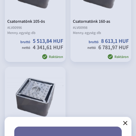
Csatornatönk 105-ös
Csatornatönk 160-as
#
LV00996
#
LV00998
Menny. egység:
db
Menny. egység:
db
5 513,84 HUF
8 613,1 HUF
bruttó
bruttó
4 341,61 HUF
6 781,97 HUF
nettó
nettó
Raktáron
Raktáron
Csatornatönk 210-es